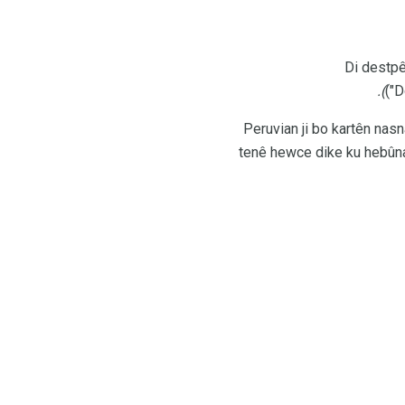
Di destpê
("D
Peruvian ji bo kartên nas
tenê hewce dike ku hebûna