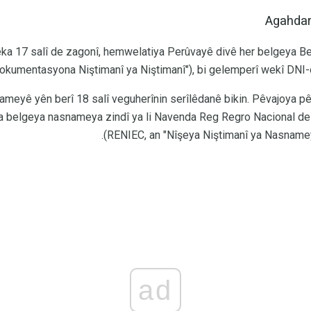
Agahdar
ka 17 salî de zagonî, hemwelatiya Perûvayê divê her belgeya B
okumentasyona Niştimanî ya Niştimanî"), bi gelemperî wekî DNI
nameyê yên berî 18 salî veguherînin serîlêdanê bikin. Pêvajoya p
 belgeya nasnameya zindî ya li Navenda Reg Regro Nacional de I
(RENIEC, an "Nîşeya Niştimanî ya Nasnam
ad