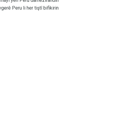
ya mayî yên Peru damezirandin
erê Peru li her tiştî bifikirin.