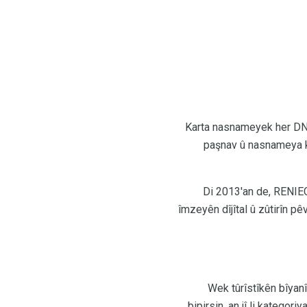
Karta nasnameyek her DNI
paşnav û nasnameya k
Di 2013'an de, RENIEC
îmzeyên dîjîtal û zûtirîn p
Wek tûrîstîkên bîyanî,
bipirsin, an jî li kategor