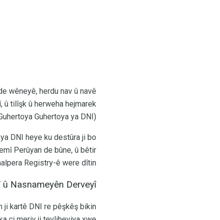
de wêneyê, herdu nav û navê
 û tilîşk û herweha hejmarek
 Guhertoya Guhertoya ya DNI).
ya DNI heye ku destûra ji bo
hemî Perûyan de bûne, û bêtir
malpera Registry-ê were dîtin.
î û Nasnameyên Derveyî
n ji kartê DNI re pêşkêş bikin
ka çi meriv ji tevliheviya xwe