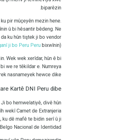
biparêzin.
va ku pir mûçeyên mezin hene.
înin û bi hêsantir bêdeng. Ne
a ku hûn tiştek ji bo vendor
anî ji bo Peru Peru
bixwînin).
kin. Wek wek xerîdar, hûn ê bi
bi we re têkildar e. Numreya
marek nasnameyek hewce dike.
are Kartê DNI Peru dibe?
. Ji bo hemwelatiyê, divê hûn
îh wekî Carnet de Extranjeria
 ku dê mafê te bidin serî û ji
Belgo Nacional de Identidad.