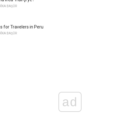
RÎKA BAŞÛR
s for Travelers in Peru
RÎKA BAŞÛR
ad