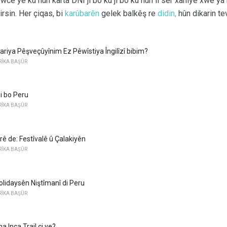
wce ye ku hûn karta DNI ji bo ku ji bo ku hûn li ser xaniyê xwe 
irsin. Her çiqas, bi
karûbarên
gelek balkêş re
didin,
hûn dikarin tevg
iya Pêşveçûyînim Ez Pêwîstiya Îngilîzî bibim?
RÎKA BAŞÛR
ji bo Peru
RÎKA BAŞÛR
rê de: Festîvalê û Çalakiyên
RÎKA BAŞÛR
olidaysên Niştîmanî di Peru
RÎKA BAŞÛR
na Inca Trail çi ye?