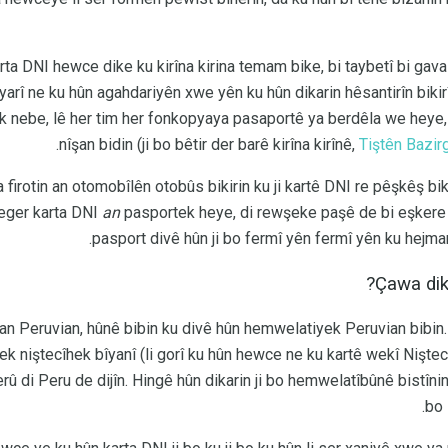
rta DNI hewce dike ku kirîna kirina temam bike, bi taybetî bi ga
şyarî ne ku hûn agahdariyên xwe yên ku hûn dikarin hêsantirîn bikir
 nebe, lê her tim her fonkopyaya pasaportê ya berdêla we heye, d
nîşan bidin (ji bo bêtir der barê kirîna kirînê,
Tiştên Bazirg
ta firotin an otomobîlên otobûs bikirin ku ji kartê DNI re pêşkêş bi
 eger karta DNI
an
pasportek heye, di rewşeke paşê de bi eşkere 
pasport divê hûn ji bo fermî yên fermî yên ku hej
Çawa dik
ian Peruvian, hûnê bibin ku divê hûn hemwelatiyek Peruvian bibin
k niştecîhek bîyanî (li gorî ku hûn hewce ne ku kartê wekî Niştec
û di Peru de dijîn. Hingê hûn dikarin ji bo hemwelatîbûnê bistînin,
bo 