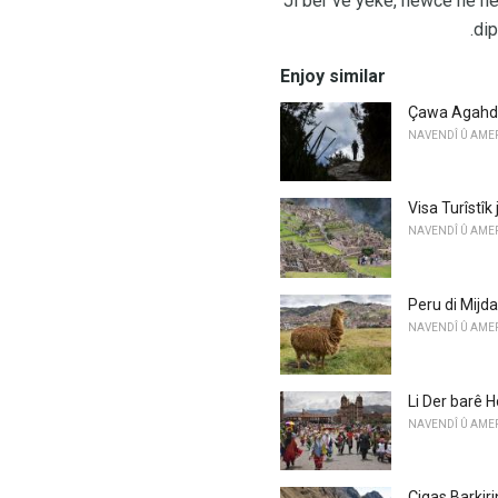
Ji ber vê yekê, hewce ne he
dip
Enjoy similar
Çawa Agahdar
NAVENDÎ Û AME
Visa Turîstîk 
NAVENDÎ Û AME
Peru di Mijda
NAVENDÎ Û AME
Li Der barê H
NAVENDÎ Û AME
Çiqas Barkiri