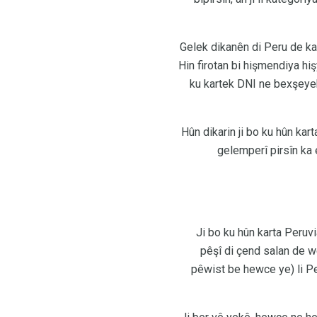
Gelek dikanên di Peru de ka
Hin firotan bi hişmendiya hi
ku kartek DNI ne bexşeyek
Hûn dikarin ji bo ku hûn kar
gelemperî pirsîn ka
Ji bo ku hûn karta Peruv
pêşî di çend salan de we
pêwist be hewce ye) li Per