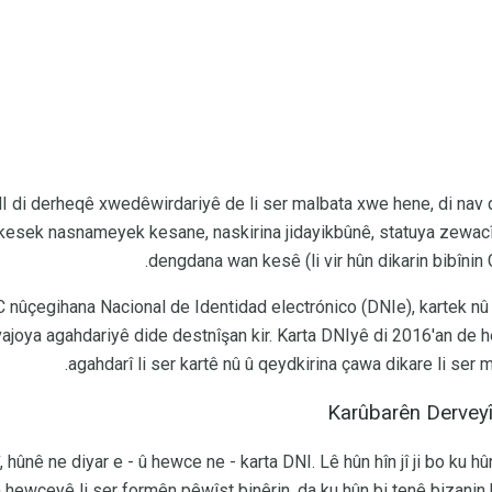
 di derheqê xwedêwirdariyê de li ser malbata xwe hene, di nav 
esek nasnameyek kesane, naskirina jidayikbûnê, statuya zewacî,
dengdana wan kesê (li vir hûn dikarin bibînin
 nûçegihana Nacional de Identidad electrónico (DNIe), kartek nû 
êvajoya agahdariyê dide destnîşan kir. Karta DNIyê di 2016'an de 
agahdarî li ser kartê nû û qeydkirina çawa dikare li ser 
Karûbarên Dervey
 hûnê ne diyar e - û hewce ne - karta DNI. Lê hûn hîn jî ji bo ku hû
iya hewceyê li ser formên pêwîst binêrin, da ku hûn bi tenê bizanin 